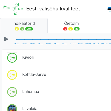
Eesti välisõhu kvaliteet
Indikaatorid
Õietolm
2
9
99+
2
3
35
23.07
24.07
25.07
26.07
27.07
28.07
29.07
30.07
31.07
01.08
02.08
03.08
0
Kiviõli
Kohtla-Järve
Lahemaa
Liivalaia