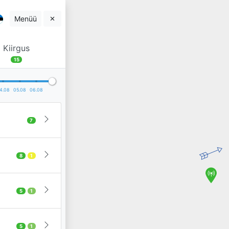
Menüü
Kiirgus
15
4.08
05.08
06.08
7
8
1
5
1
5
1